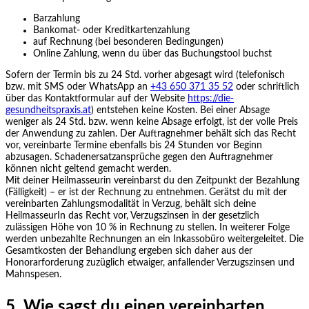
Barzahlung
Bankomat- oder Kreditkartenzahlung
auf Rechnung (bei besonderen Bedingungen)
Online Zahlung, wenn du über das Buchungstool buchst
Sofern der Termin bis zu 24 Std. vorher abgesagt wird (telefonisch
bzw. mit SMS oder WhatsApp an
+43 650 371 35 52
oder schriftlich
über das Kontaktformular auf der Website
https://die-
gesundheitspraxis.at
) entstehen keine Kosten. Bei einer Absage
weniger als 24 Std. bzw. wenn keine Absage erfolgt, ist der volle Preis
der Anwendung zu zahlen. Der Auftragnehmer behält sich das Recht
vor, vereinbarte Termine ebenfalls bis 24 Stunden vor Beginn
abzusagen. Schadenersatzansprüche gegen den Auftragnehmer
können nicht geltend gemacht werden.
Mit deiner Heilmasseurin vereinbarst du den Zeitpunkt der Bezahlung
(Fälligkeit) – er ist der Rechnung zu entnehmen. Gerätst du mit der
vereinbarten Zahlungsmodalität in Verzug, behält sich deine
HeilmasseurIn das Recht vor, Verzugszinsen in der gesetzlich
zulässigen Höhe von 10 % in Rechnung zu stellen. In weiterer Folge
werden unbezahlte Rechnungen an ein Inkassobüro weitergeleitet. Die
Gesamtkosten der Behandlung ergeben sich daher aus der
Honorarforderung zuzüglich etwaiger, anfallender Verzugszinsen und
Mahnspesen.
5. Wie sagst du einen vereinbarten