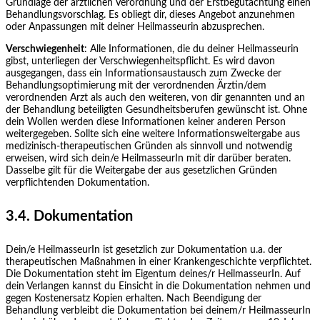
Grundlage der ärztlichen Verordnung und der Erstbegutachtung einen
Behandlungsvorschlag. Es obliegt dir, dieses Angebot anzunehmen
oder Anpassungen mit deiner Heilmasseurin abzusprechen.
Verschwiegenheit
: Alle Informationen, die du deiner Heilmasseurin
gibst, unterliegen der Verschwiegenheitspflicht. Es wird davon
ausgegangen, dass ein Informationsaustausch zum Zwecke der
Behandlungsoptimierung mit der verordnenden Ärztin/dem
verordnenden Arzt als auch den weiteren, von dir genannten und an
der Behandlung beteiligten Gesundheitsberufen gewünscht ist. Ohne
dein Wollen werden diese Informationen keiner anderen Person
weitergegeben. Sollte sich eine weitere Informationsweitergabe aus
medizinisch-therapeutischen Gründen als sinnvoll und notwendig
erweisen, wird sich dein/e HeilmasseurIn mit dir darüber beraten.
Dasselbe gilt für die Weitergabe der aus gesetzlichen Gründen
verpflichtenden Dokumentation.
3.4. Dokumentation
Dein/e HeilmasseurIn ist gesetzlich zur Dokumentation u.a. der
therapeutischen Maßnahmen in einer Krankengeschichte verpflichtet.
Die Dokumentation steht im Eigentum deines/r HeilmasseurIn. Auf
dein Verlangen kannst du Einsicht in die Dokumentation nehmen und
gegen Kostenersatz Kopien erhalten. Nach Beendigung der
Behandlung verbleibt die Dokumentation bei deinem/r HeilmasseurIn