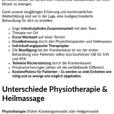
zu helfen, wieder ein Gefühl von Freiheit und Wohlbefinden für Ihren
Körper zu erlangen.
Dank unserer langjährigen Erfahrung und kontinuierlichen
Weiterbildung sind wir in der Lage, eine maßgeschneiderte
Behandlung für dich zu erstellen.
Enge
interdisziplinäre Zusammenarbeit
mit dem Team
Therapie vor Ort
Kurze Wartezeit
auf einen Termin!
Einzelbetreuung
durch den Physiotherapeuten und Heilmasseur
Individuell angepasster Therapieplan
Die
Bewilligung
bei der Krankenkasse ist vor der ersten
Behandlung vom Patienten selbst durchzuführen! Gilt für SVS
und KFA.
Teilweise Rückerstattung
durch die Krankenkassen
Privatversicherungen zahlen oft die verbleibende Differenz!
Kosteneffizienz für Patienten – Es werden so viele Einheiten wie
nötig und so wenige wie möglich abgehalten
.
Unterschiede Physiotherapie &
Heilmassage
Physiotherapie
(früher Krankengymnastik oder Heilgymnastik