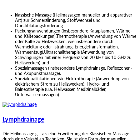
klassische Massage (Heilmassagen manueller und apparativer
Art) zur
Schmerzlinderung,
Stoffwechsel und
Durchblutungsförderung
Packungsanwendungen (insbesondere Kataplasmen, Wärme-
und Kältepackungen),Thermotherapie (Anwendung von Wärme
oder Kälte zu Heilzwecken, wie insbesondere durch
Wärmeleitung oder -strahlung, Energietransformation,
Wärmeentzug),Ultraschalltherapie (Anwendung von
Schwingungen mit einer Frequenz von 20 kHz bis 10 GHz zu
Heilzwecken) und
Spezialmassagen (insbesondere Lymphdrainage, Reflexzonen-
und Akupunktmassage).
Spezialqualifikationen wie Elektrotherapie (Anwendung von
elektrischem Strom zu Heilzwecken), Hydro- und
Balneotherapie (u.a. Heilwasser, Medizinalbäder,
Unterwassermassagen)
Lymphdrainage
Die Heilmassage gilt als eine Erweiterung der Klassischen Massage
durch eine Vielzahl an Techniken. Sie ist eine Form der manuellen