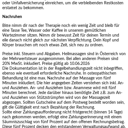
oder Unfallversicherung einreichen, um die verbleibenden Restkosten
erstattet zu bekommen.
Nachruhen
Bitte nimm dir nach der Therapie noch ein wenig Zeit und bleib für
eine Tasse Tee, Wasser oder Kaffee in unserem gemütlichen
Wartezimmer sitzen. Nimm dir bewusst Zeit für deinen Termin und
eile danach nicht gleich zur nächsten Verpflichtung. Dein Kopf und
Körper brauchen oft noch etwas Zeit, sich neu zu ordnen.
Preise inkl. Steuern und Abgaben. Heilmassagen sind in Österreich von
der Mehrwertsteuer ausgenommen. Bei allen anderen Preisen sind
20% MwSt. inkludiert. Preise gültig ab 10.06.2026
Die Dokumentation ist in der Regelbehandlungszeit nicht inbegriffen,
ebenso wie eventuell erforderliche Nachruhe. In osteopathischen
Behandlung ist eine max. Nachruhe auf der Massage von fünf
Minuten inkludiert. Die hier angegeben Zeiten verstehen sich inkl. An-
und Ausziehen. An- und Ausziehen bzw. Anamnese wird mit fünf
Minuten berechnet. Jede darüber hinaus benötigte Zeit z.B. zum An-
und Ausziehen von Stützstrümpfen wird von der Massagezeit
abgezogen. Sollten Gutscheine auf dem Postweg bestellt worden sein,
gilt die Gültigkeit erst nach Bezahlung der Rechnung.
Sollte einer Zahlungsaufforderung nicht fristgerecht (binnen 14 Tage)
nach gekommen werden, erfolgt eine Zahlungserinnerung mit einem
Säumniszuschlag von fünf Prozent auf den offenen Rechnungsbetrag.
Diese fünf Prozent decken den entstandenen Verwaltungsaufwand ab.