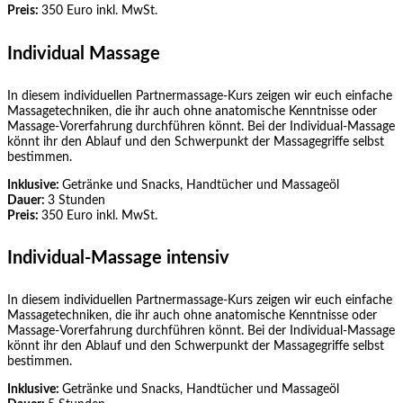
Preis:
350 Euro inkl. MwSt.
Individual Massage
In diesem individuellen Partnermassage-Kurs zeigen wir euch einfache
Massagetechniken, die ihr auch ohne anatomische Kenntnisse oder
Massage-Vorerfahrung durchführen könnt. Bei der Individual-Massage
könnt ihr den Ablauf und den Schwerpunkt der Massagegriffe selbst
bestimmen.
Inklusive:
Getränke und Snacks, Handtücher und Massageöl
Dauer:
3 Stunden
Preis:
350 Euro inkl. MwSt.
Individual-Massage intensiv
In diesem individuellen Partnermassage-Kurs zeigen wir euch einfache
Massagetechniken, die ihr auch ohne anatomische Kenntnisse oder
Massage-Vorerfahrung durchführen könnt. Bei der Individual-Massage
könnt ihr den Ablauf und den Schwerpunkt der Massagegriffe selbst
bestimmen.
Inklusive:
Getränke und Snacks, Handtücher und Massageöl