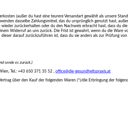
eferkosten (außer du hast eine teurere Versandart gewählt als unsere Stan
enden dasselbe Zahlungsmittel, das du ursprünglich genutzt hast, außer w
wieder zurückerhalten oder du den Nachweis erbracht hast, dass du die 
inem Widerruf an uns zurück. Die Frist ist gewahrt, wenn du die Ware v
ieser darauf zurückzuführen ist, dass du sie anders als zur Prüfung von
und sende es zurück.)
Wien, Tel.: +43 650 371 35 52 ,
office@die-gesundheitspraxis.at
Vertrag über den Kauf der folgenden Waren (*)/die Erbringung der folgend