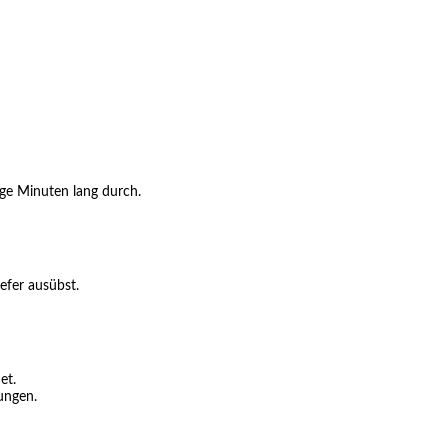
ige Minuten lang durch.
efer ausübst.
et.
ungen.