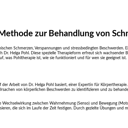
he Methode zur Behandlung von S
nischen Schmerzen, Verspannungen und stressbedingten Beschwerden. Ei
 Dr. Helga Pohl. Diese spezielle Therapieform erfreut sich wachsender B
, was Pohltherapie ist, wie sie funktioniert und für wen sie geeignet ist.
f der Arbeit von Dr. Helga Pohl basiert, einer Expertin für Körpertherap
nden Ursachen von körperlichen Beschwerden zu identifizieren und zu beh
o die Wechselwirkung zwischen Wahrnehmung (Senso) und Bewegung (Motori
en, die sich im Laufe der Zeit festigen. Durch gezielte Übungen und m