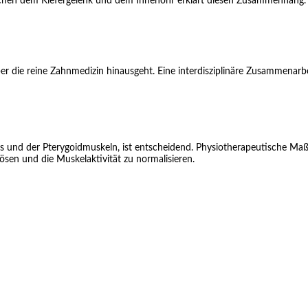
schen dem Kiefergelenk und dem Innenohr erklärt diesen Zusammenhang.
er die reine Zahnmedizin hinausgeht. Eine interdisziplinäre Zusammenar
rs und der Pterygoidmuskeln, ist entscheidend. Physiotherapeutische 
sen und die Muskelaktivität zu normalisieren.