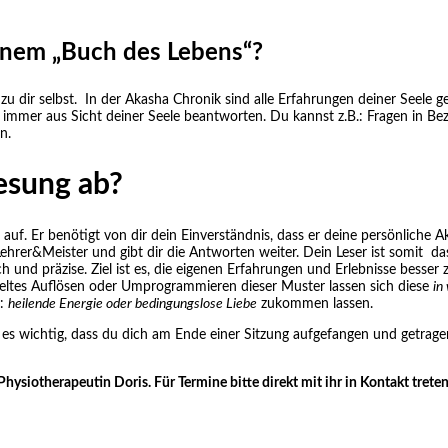
inem „Buch des Lebens“?
 dir selbst. In der Akasha Chronik sind alle Erfahrungen deiner Seele ge
e immer aus Sicht deiner Seele beantworten. Du kannst z.B.: Fragen in Be
n.
esung ab?
 auf. Er benötigt von dir dein Einverständnis, dass er deine persönliche
ehrer&Meister und gibt dir die Antworten weiter. Dein Leser ist somit da
h und präzise. Ziel ist es, die eigenen Erfahrungen und Erlebnisse besse
ieltes Auflösen oder Umprogrammieren dieser Muster lassen sich diese
in
.:
heilende Energie oder bedingungslose Liebe
zukommen lassen.
s wichtig, dass du dich am Ende einer Sitzung aufgefangen und getragen f
iotherapeutin Doris. Für Termine bitte direkt mit ihr in Kontakt treten