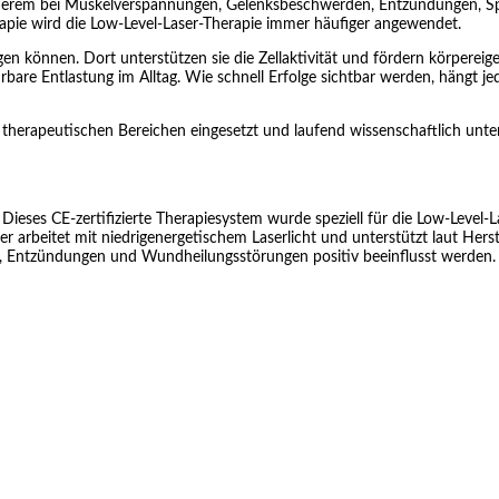
anderem bei Muskelverspannungen, Gelenksbeschwerden, Entzündungen, 
pie wird die Low-Level-Laser-Therapie immer häufiger angewendet.
ingen können. Dort unterstützen sie die Zellaktivität und fördern körpere
re Entlastung im Alltag. Wie schnell Erfolge sichtbar werden, hängt jed
nd therapeutischen Bereichen eingesetzt und laufend wissenschaftlich u
eses CE-zertifizierte Therapiesystem wurde speziell für die Low-Level-L
 arbeitet mit niedrigenergetischem Laserlicht und unterstützt laut Hers
 Entzündungen und Wundheilungsstörungen positiv beeinflusst werden. Be