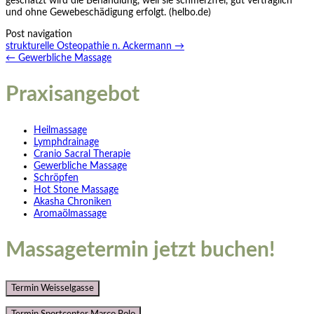
geschätzt wird die Behandlung, weil sie schmerzfrei, gut verträglich
und ohne Gewebeschädigung erfolgt. (
helbo.de
)
Post navigation
strukturelle Osteopathie n. Ackermann
→
←
Gewerbliche Massage
Praxisangebot
Heilmassage
Lymphdrainage
Cranio Sacral Therapie
Gewerbliche Massage
Schröpfen
Hot Stone Massage
Akasha Chroniken
Aromaölmassage
Massagetermin jetzt buchen!
Termin Weisselgasse
Termin Sportcenter Marco Polo