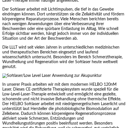
Laser-Therapie immer häufiger angewendet.
Der Softlaser arbeitet mit Lichtimpulsen, die tief in das Gewebe
eindringen können. Dort unterstützen sie die Zellaktivität und fördern
körpereigene Reparaturprozesse. Viele Menschen berichten bereits
nach wenigen Anwendungen über eine Verbesserung ihrer
Beschwerden oder eine spürbare Entlastung im Alltag. Wie schnell
Erfolge sichtbar werden, hängt jedoch immer von der individuellen
Situation und der Art der Beschwerden ab.
Die LLLT wird seit vielen Jahren in unterschiedlichen medizinischen
und therapeutischen Bereichen eingesetzt und laufend
wissenschaftlich untersucht. Besonders im Bereich Schmerztherapie,
Wundheilung und Regeneration wird der Softlaser heute weltweit
genutzt.
In unserer Praxis arbeiten wir mit dem modernen HELBO 120nM
Laser. Dieses CE-zertifizierte Therapiesystem wurde speziell für die
Low-Level-Laser-Therapie entwickelt und ermöglicht eine gezielte,
schonende und nicht invasive Behandlung ohne thermische Effekte.
Der HELBO Softlaser arbeitet mit niedrigenergetischem Laserlicht und
unterstützt laut Hersteller die photobiologische Biomodulation auf
Zellebene. Dadurch können körpereigene Regenerationsprozesse
aktiviert sowie Schmerzen, Entzündungen und
Wundheilungsstörungen positiv beeinflusst werden. Besonders